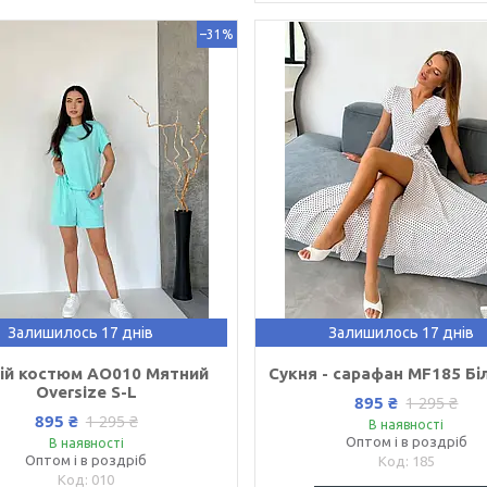
–31%
Залишилось 17 днів
Залишилось 17 днів
ній костюм AO010 Мятний
Cукня - сарафан MF185 Бі
Oversize S-L
895 ₴
1 295 ₴
895 ₴
1 295 ₴
В наявності
Оптом і в роздріб
В наявності
Оптом і в роздріб
185
010