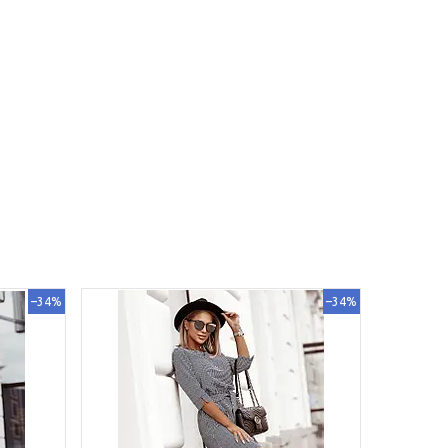
–34%
–34%