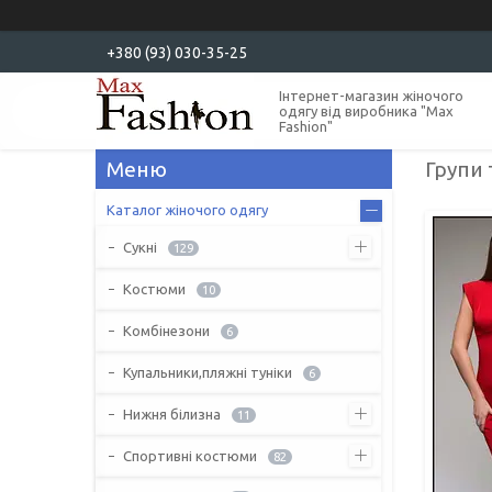
+380 (93) 030-35-25
Інтернет-магазин жіночого
одягу від виробника "Max
Fashion"
Групи 
Каталог жіночого одягу
Сукні
129
Костюми
10
Комбінезони
6
Купальники,пляжні туніки
6
Нижня білизна
11
Спортивні костюми
82