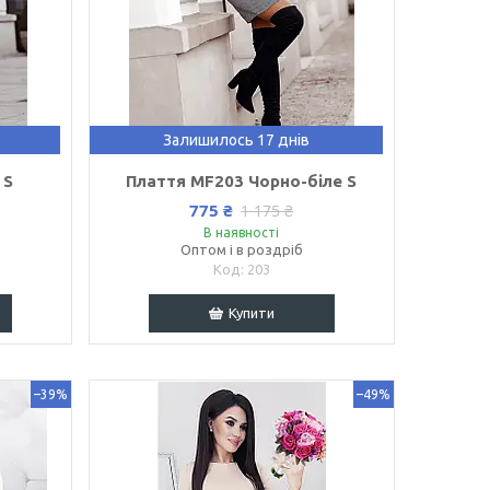
Залишилось 17 днів
 S
Плаття MF203 Чорно-біле S
775 ₴
1 175 ₴
В наявності
Оптом і в роздріб
203
Купити
–39%
–49%