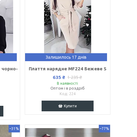
Залишилось 17 днів
 чорно-
Плаття нарядне MF224 Бежеве S
635 ₴
1 235 ₴
В наявності
Оптом і в роздріб
224
Купити
–31%
–77%