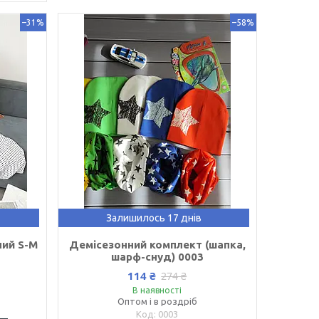
–31%
–58%
Залишилось 17 днів
лий S-M
Демісезонний комплект (шапка,
шарф-снуд) 0003
114 ₴
274 ₴
В наявності
Оптом і в роздріб
0003