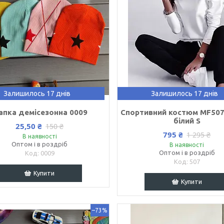
Залишилось 17 днів
Залишилось 17 днів
апка демісезонна 0009
Cпортивний костюм MF507
білий S
25,50 ₴
150 ₴
795 ₴
1 295 ₴
В наявності
Оптом і в роздріб
В наявності
Оптом і в роздріб
0009
507
Купити
Купити
–73%