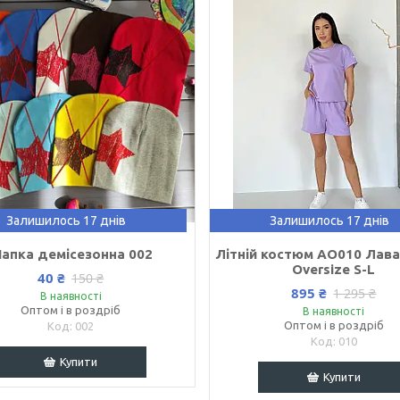
Залишилось 17 днів
Залишилось 17 днів
апка демісезонна 002
Літній костюм AO010 Лав
Oversize S-L
40 ₴
150 ₴
895 ₴
1 295 ₴
В наявності
Оптом і в роздріб
В наявності
Оптом і в роздріб
002
010
Купити
Купити