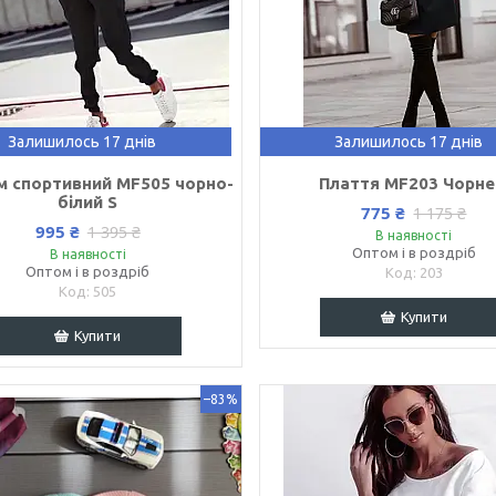
Залишилось 17 днів
Залишилось 17 днів
м спортивний MF505 чорно-
Плаття MF203 Чорне
білий S
775 ₴
1 175 ₴
995 ₴
1 395 ₴
В наявності
Оптом і в роздріб
В наявності
Оптом і в роздріб
203
505
Купити
Купити
–83%