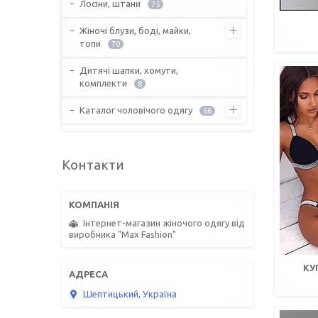
Лосіни, штани
75
Жіночі блузи, боді, майки,
топи
70
Дитячі шапки, хомути,
комплекти
8
Каталог чоловічого одягу
66
Контакти
Інтернет-магазин жіночого одягу від
виробника "Max Fashion"
КУ
Шептицький, Україна