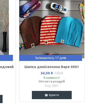
Залишилось 17 днів
андовий
Шапка демісезонна Варе 0001
34,50 ₴
150 ₴
В наявності
Оптом і в роздріб
0001
Купити