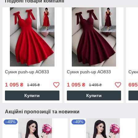
Подібні товари компанії
Сукня push-up АО833
Сукня push-up АО833
Сук
1 095
1 095
695
₴
₴
1 495 ₴
1 495 ₴
Купити
Купити
Акційні пропозиції та новинки
–49%
–49%