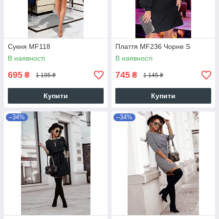
Сукня MF118
Плаття MF236 Чорне S
В наявності
В наявності
695
745
₴
₴
1 195 ₴
1 145 ₴
Купити
Купити
–34%
–34%