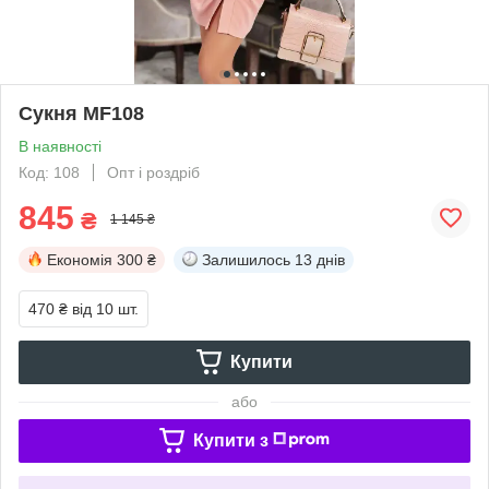
Сукня MF108
В наявності
Код: 108
Опт і роздріб
845
₴
1 145 ₴
Економія
300 ₴
Залишилось
13 днів
470 ₴
від 10 шт.
Купити
або
Купити з