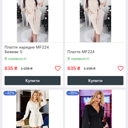
Плаття нарядне MF224
Бежеве S
Плаття MF224
В наявності
В наявності
635
635
₴
₴
1 235 ₴
1 235 ₴
Купити
Купити
–42%
–35%