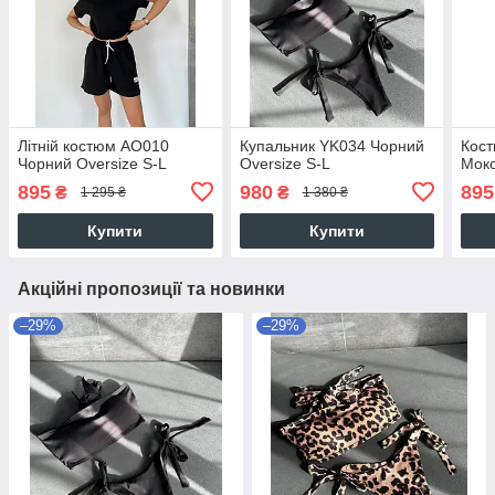
Літній костюм AO010
Купальник YK034 Чорний
Кост
Чорний Oversize S-L
Oversize S-L
Моко
895
980
895
₴
₴
1 295 ₴
1 380 ₴
Купити
Купити
Акційні пропозиції та новинки
–29%
–29%