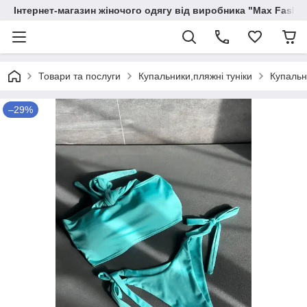
Інтернет-магазин жіночого одягу від виробника "Max Fashi
Товари та послуги
Купальники,пляжні туніки
Купальн
–29%