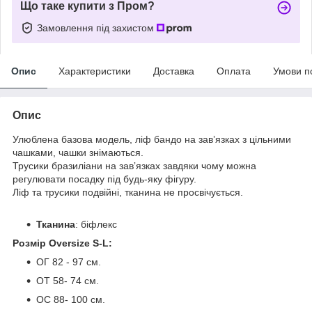
Що таке купити з Пром?
Замовлення під захистом
Опис
Характеристики
Доставка
Оплата
Умови п
Опис
Улюблена базова модель, ліф бандо на завʼязках з цільними
чашками, чашки знімаються.
Трусики бразиліани на завʼязках завдяки чому можна
регулювати посадку під будь-яку фігуру.
Ліф та трусики подвійні, тканина не просвічується.
Тканина
: біфлекс
Розмір Oversize S-L:
ОГ 82 - 97 см.
ОТ 58- 74 см.
ОС 88- 100 см.