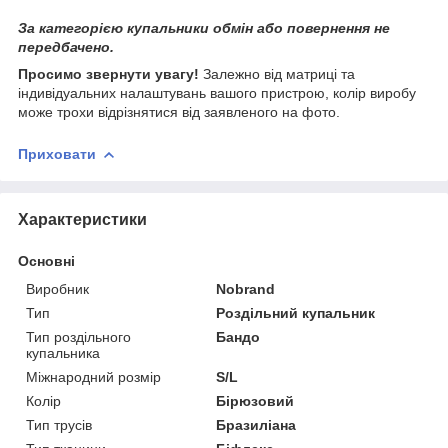
За категорією купальники обмін або повернення не
передбачено.
Просимо звернути увагу!
Залежно від матриці та
індивідуальних налаштувань вашого пристрою, колір виробу
може трохи відрізнятися від заявленого на фото.
Приховати
Характеристики
Основні
Виробник
Nobrand
Тип
Роздільний купальник
Тип роздільного
Бандо
купальника
Міжнародний розмір
S/L
Колір
Бірюзовий
Тип трусів
Бразиліана