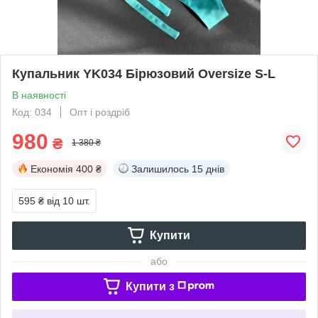
Купальник YK034 Бірюзовий Oversize S-L
В наявності
Код: 034
Опт і роздріб
980
₴
1 380 ₴
Економія
400 ₴
Залишилось
15 днів
595 ₴
від 10 шт.
Купити
або
Купити з