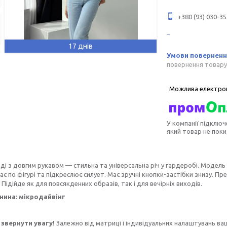
+380 (93) 030-35
17 днів
повернення товару
У компанії підключ
який товар не пок
ді з довгим рукавом — стильна та універсальна річ у гардеробі. Модель
ає по фігурі та підкреслює силует. Має зручні кнопки-застібки знизу. П
 Підійде як для повсякденних образів, так і для вечірніх виходів.
нина:
мікродайвінг
звернути увагу!
Залежно від матриці і індивідуальних налаштувань ва