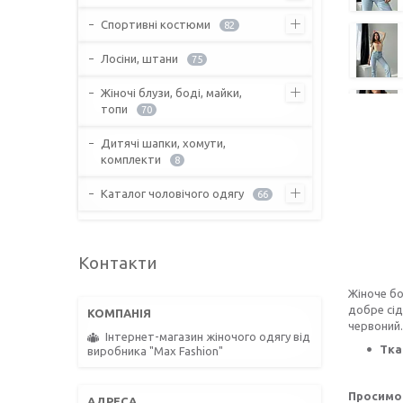
Спортивні костюми
82
Лосіни, штани
75
Жіночі блузи, боді, майки,
топи
70
Дитячі шапки, хомути,
комплекти
8
Каталог чоловічого одягу
66
Контакти
Жіноче бо
добре сід
червоний.
Інтернет-магазин жіночого одягу від
Тка
виробника "Max Fashion"
Просимо 