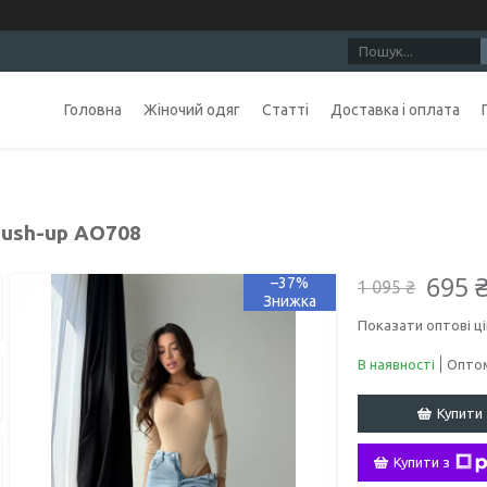
Головна
Жіночий одяг
Статті
Доставка і оплата
Push-up AO708
695 
–37%
1 095 ₴
Показати оптові ці
В наявності
Оптом
Купити
Купити з