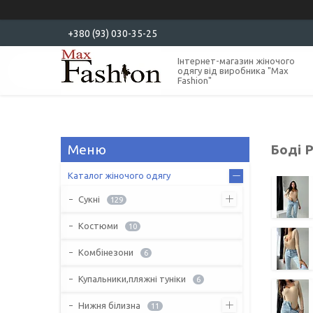
+380 (93) 030-35-25
Інтернет-магазин жіночого
одягу від виробника "Max
Fashion"
Боді 
Каталог жіночого одягу
Сукні
129
Костюми
10
Комбінезони
6
Купальники,пляжні туніки
6
Нижня білизна
11