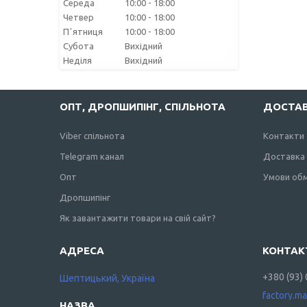
Середа
10:00
18:00
Четвер
10:00
18:00
Пʼятниця
10:00
18:00
Субота
Вихідний
Неділя
Вихідний
ОПТ, ДРОПШИПІНГ, СПІЛЬНОТА
ДОСТАВ
Viber спільнота
Контакти
Telegram канал
Доставка 
Опт
Умови обм
Дропшипінг
Як завантажити товари на свій сайт?
+380 (93)
Шептицький, Україна
factory.m