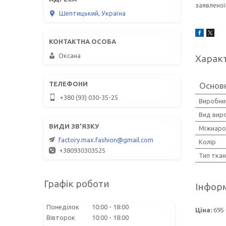
заявленої
Шептицький, Україна
Оксана
Харак
Основ
+380 (93) 030-35-25
Виробни
Вид вир
Міжнаро
factory.max.fashion@gmail.com
Колір
+380930303525
Тип тка
Графік роботи
Інформ
Понеділок
10:00
18:00
Ціна:
695 
Вівторок
10:00
18:00