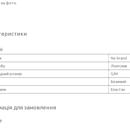
 на фото.
теристики
ні
к
No brand
обу
Лонгслив
дний розмір
S/M
Бежевий
нини
Еластан
ація для замовлення
₴