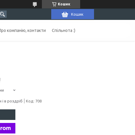
Кошик
Кошик
Про компанію, контакти
Спільнота :)
₴
ни
 і в роздріб
Код:
708