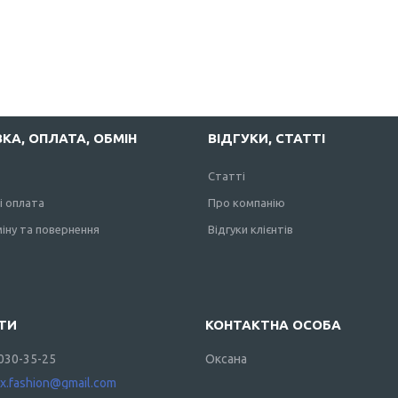
КА, ОПЛАТА, ОБМІН
ВІДГУКИ, СТАТТІ
Статті
і оплата
Про компанію
іну та повернення
Відгуки клієнтів
 030-35-25
Оксана
ax.fashion@gmail.com