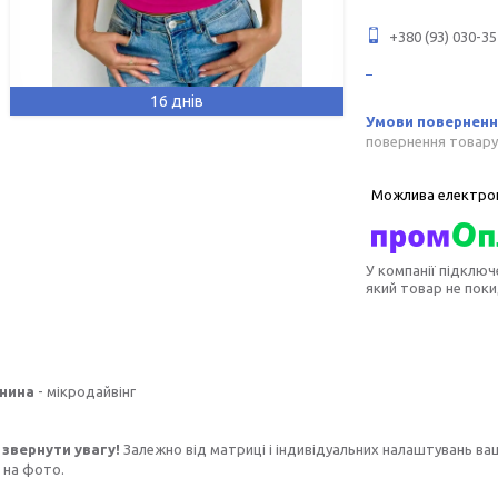
+380 (93) 030-35
16 днів
повернення товару
У компанії підключ
який товар не пок
нина
- мікродайвінг
звернути увагу!
Залежно від матриці і індивідуальних налаштувань ва
 на фото.