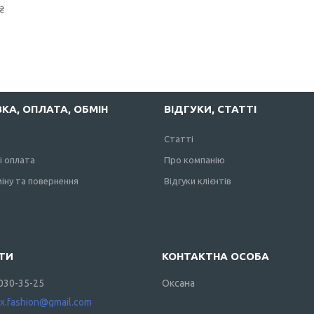
₴
КА, ОПЛАТА, ОБМІН
ВІДГУКИ, СТАТТІ
Статті
і оплата
Про компанію
іну та повернення
Відгуки клієнтів
 030-35-25
Оксана
ax.fashion@gmail.com