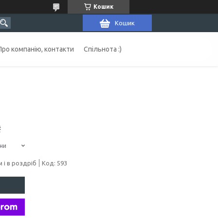
Кошик
Кошик
Про компанію, контакти
Спільнота :)
₴
ни
 і в роздріб
Код:
593