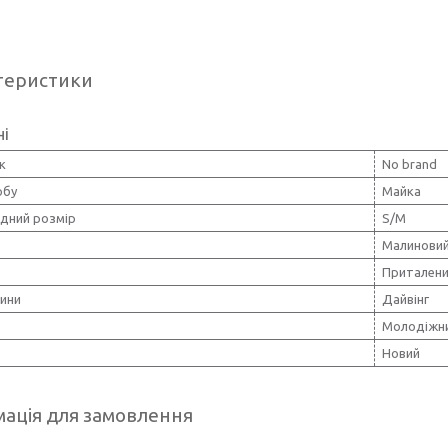
теристики
ні
к
No brand
обу
Майка
дний розмір
S/M
Малинови
Притален
нини
Дайвінг
Молодіжн
Новий
ація для замовлення