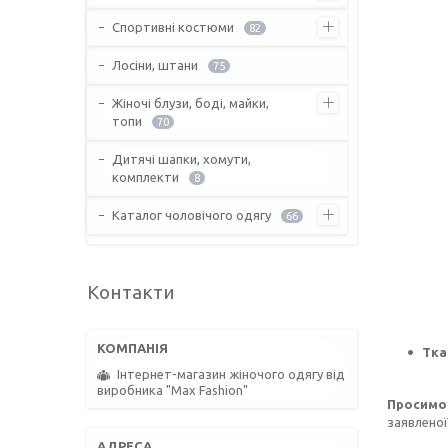
Спортивні костюми
82
Лосіни, штани
75
Жіночі блузи, боді, майки,
топи
70
Дитячі шапки, хомути,
комплекти
8
Каталог чоловічого одягу
66
Контакти
Тка
Інтернет-магазин жіночого одягу від
виробника "Max Fashion"
Просимо 
заявленої