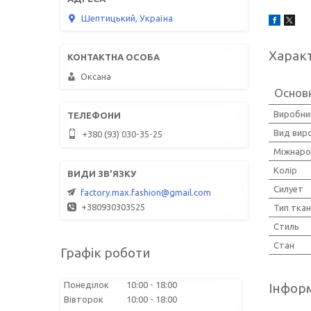
Шептицький, Україна
Харак
Оксана
Основ
Виробни
Вид вир
+380 (93) 030-35-25
Міжнаро
Колір
Силует
factory.max.fashion@gmail.com
+380930303525
Тип тка
Стиль
Стан
Графік роботи
Понеділок
10:00
18:00
Інформ
Вівторок
10:00
18:00