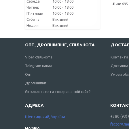
Середа
10:00
18:00
Ціна:
695 
Четвер
10:00
18:00
Пʼятниця
10:00
18:00
Субота
Вихідний
Неділя
Вихідний
ОПТ, ДРОПШИПІНГ, СПІЛЬНОТА
ДОСТАВ
Viber спільнота
Контакти
Telegram канал
Доставка 
Опт
Умови обм
Дропшипінг
Як завантажити товари на свій сайт?
+380 (93)
Шептицький, Україна
factory.m