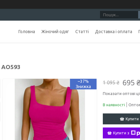
Головна
Жіночий одяг
Статті
Доставка і оплата
 AO593
695 
–37%
1 095 ₴
Показати оптові ці
В наявності
Оптом
Купити
Купити з