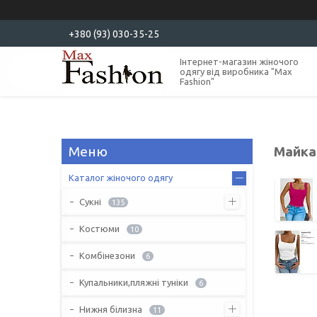
+380 (93) 030-35-25
Інтернет-магазин жіночого
одягу від виробника "Max
Fashion"
Майка
Каталог жіночого одягу
Сукні
135
Костюми
10
Комбінезони
6
Купальники,пляжні туніки
6
Нижня білизна
11