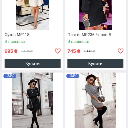
Сукня MF118
Плаття MF236 Чорне S
В наявності
В наявності
695
745
₴
₴
1 195 ₴
1 145 ₴
Купити
Купити
–34%
–34%