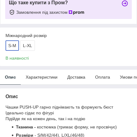
Що таке купити з Пром?
Замовлення під захистом
Міжнародний розмір
S-M
L-XL
В наявності
Опис
Характеристики
Доставка
Оплата
Умови п
Опис
Чашки PUSH-UP гарно піднімають та формують бюст
Ідеально сідає по фігурі
Підійде як на кожен день, так і на подію
Тканина -
костюмка (тримає форму, не просвічує)
Розміри
- S/M(42/44), L/XL(46/48)