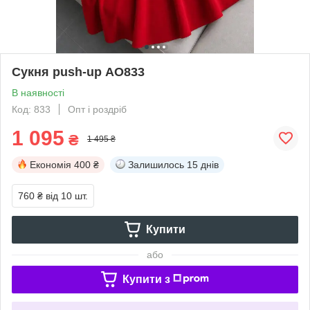
Сукня push-up АО833
В наявності
Код: 833
Опт і роздріб
1 095
₴
1 495 ₴
Економія
400 ₴
Залишилось
15 днів
760 ₴
від 10 шт.
Купити
або
Купити з