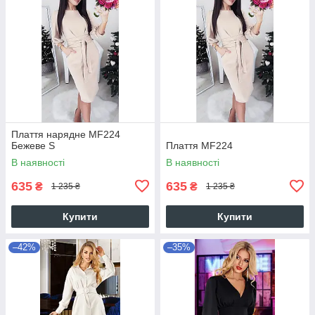
Плаття нарядне MF224
Бежеве S
Плаття MF224
В наявності
В наявності
635
635
₴
₴
1 235 ₴
1 235 ₴
Купити
Купити
–42%
–35%