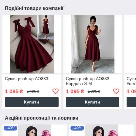
Подібні товари компанії
Сукня push-up АО833
Сукня push-up АО833
Сукн
Бордова S-M
Рож
1 095
1 095
1 0
₴
₴
1 495 ₴
1 395 ₴
Купити
Купити
Акційні пропозиції та новинки
–49%
–49%