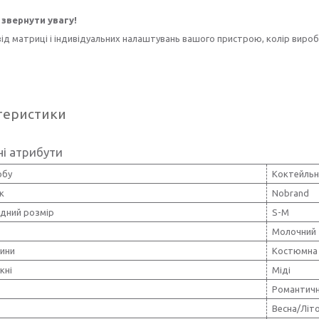
звернути увагу!
ід матриці і індивідуальних налаштувань вашого пристрою, колір вироб
теристики
і атрибути
обу
Коктейльн
к
Nobrand
дний розмір
S-M
Молочний
нини
Костюмна 
кні
Міді
Романтич
Весна/Літ