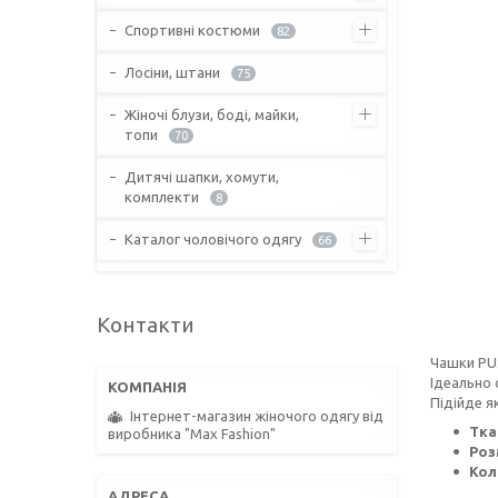
Спортивні костюми
82
Лосіни, штани
75
Жіночі блузи, боді, майки,
топи
70
Дитячі шапки, хомути,
комплекти
8
Каталог чоловічого одягу
66
Контакти
Чашки PU
Ідеально с
Підійде я
Інтернет-магазин жіночого одягу від
Тка
виробника "Max Fashion"
Роз
Ко