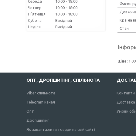
Середа
10:00
18:00
Фасон р
Четвер
10:00
18:00
Довжина
Пʼятниця
10:00
18:00
Країна 
Субота
Вихідний
Неділя
Вихідний
Стан
Інформ
Ціна:
1 09
ОПТ, ДРОПШИПІНГ, СПІЛЬНОТА
ДОСТАВ
Viber спільнота
Контакти
Telegram канал
Доставка 
Опт
Умови обм
Дропшипінг
Як завантажити товари на свій сайт?