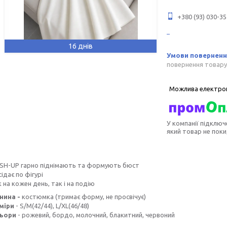
+380 (93) 030-35
16 днів
повернення товару
У компанії підключ
який товар не пок
SH-UP гарно піднімають та формують бюст
ідає по фігурі
к на кожен день, так і на подію
нина -
костюмка (тримає форму, не просвічує)
міри
- S/M(42/44), L/XL(46/48)
льори
- рожевий, бордо, молочний, блакитний, червоний