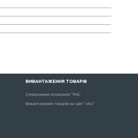
а
ВИВАНТАЖЕННЯ ТОВАРІВ
Сгенероване посилання "YML"
Вивантаження товарів на сайт "xlsx"