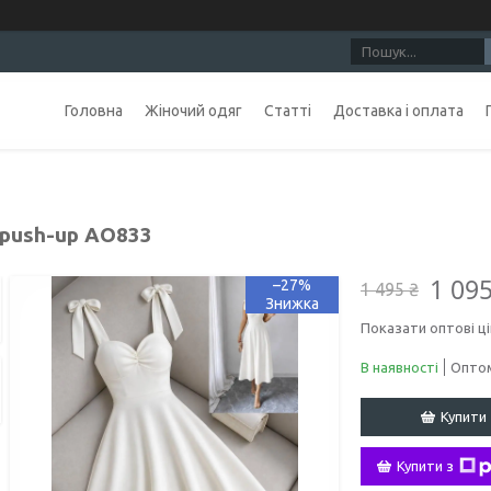
Головна
Жіночий одяг
Статті
Доставка і оплата
 push-up АО833
1 095
–27%
1 495 ₴
Показати оптові ці
В наявності
Оптом
Купити
Купити з