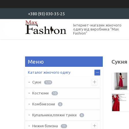
+380 (93) 030-35-25
Інтернет-магазин жіночого
одягу від виробника "Max
Fashion"
Сукня
Каталог жіночого одягу
Сукні
129
Костюми
10
Комбінезони
6
Купальники,пляжні туніки
6
Нижня білизна
11