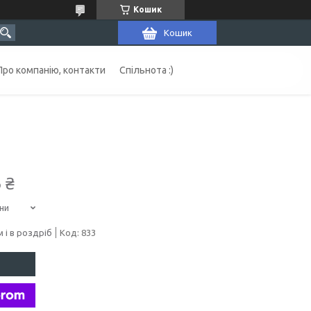
Кошик
Кошик
Про компанію, контакти
Спільнота :)
 ₴
ни
 і в роздріб
Код:
833