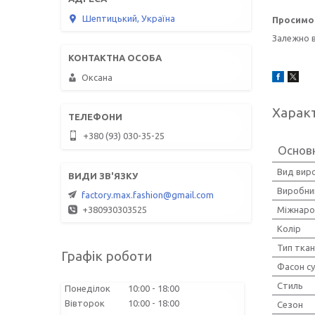
Шептицький, Україна
Просимо 
Залежно в
Оксана
Харак
+380 (93) 030-35-25
Основн
Вид вир
Виробни
factory.max.fashion@gmail.com
Міжнаро
+380930303525
Колір
Тип тка
Графік роботи
Фасон су
Стиль
Понеділок
10:00
18:00
Вівторок
10:00
18:00
Сезон