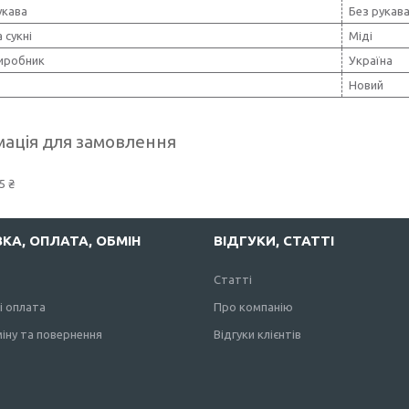
укава
Без рукав
 сукні
Міді
виробник
Україна
Новий
ація для замовлення
5 ₴
КА, ОПЛАТА, ОБМІН
ВІДГУКИ, СТАТТІ
Статті
і оплата
Про компанію
іну та повернення
Відгуки клієнтів