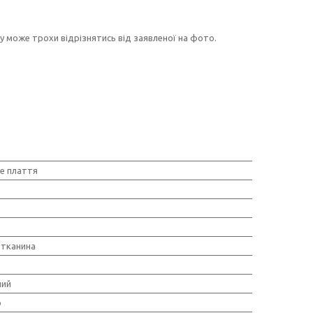
у може трохи відрізнятись від заявленої на фото.
е плаття
тканина
ний
о