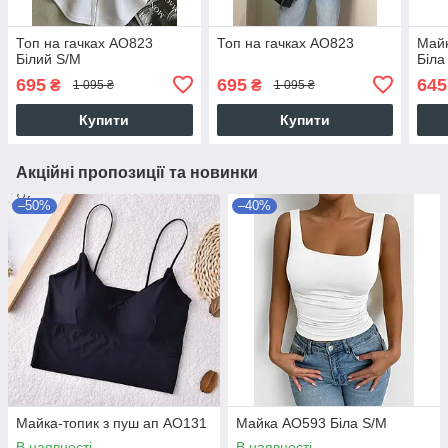
Топ на гачках AO823
Топ на гачках AO823
Майк
Білий S/M
Біла
695
695
645
₴
₴
1 095 ₴
1 095 ₴
Купити
Купити
Акційні пропозиції та новинки
–50%
–40%
Майка-топик з пуш ап AO131
Майка AO593 Біла S/M
В наявності
В наявності