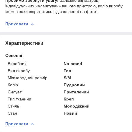
Просимо звернути увагу!
Залежно від матриці і
індивідуальних налаштувань вашого пристрою, колір виробу
може трохи відрізнятись від заявленої на фото.
Приховати
Характеристики
Основні
Виробник
No brand
Вид виробу
Топ
Міжнародний розмір
S/M
Колір
Пудровий
Силует
Приталений
Тип тканини
Креп
Стиль
Молодіжний
Стан
Новий
Приховати