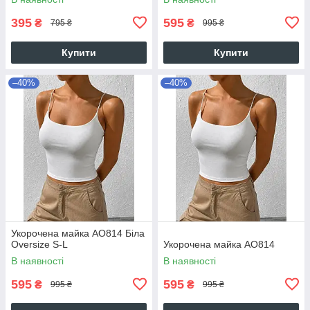
395
595
₴
₴
795 ₴
995 ₴
Купити
Купити
–40%
–40%
Укорочена майка AO814 Біла
Oversize S-L
Укорочена майка AO814
В наявності
В наявності
595
595
₴
₴
995 ₴
995 ₴