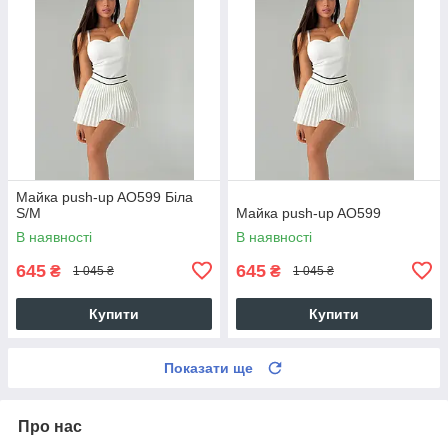
Майка push-up AO599 Біла
S/M
Майка push-up AO599
В наявності
В наявності
645
645
₴
₴
1 045 ₴
1 045 ₴
Купити
Купити
Показати ще
Про нас