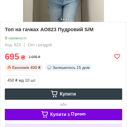
Топ на гачках AO823 Пудровий S/M
В наявності
Код: 823
Опт і роздріб
695
₴
1 095 ₴
Економія
400 ₴
Залишилось
15 днів
450 ₴
від 10 шт.
Купити
або
Купити з